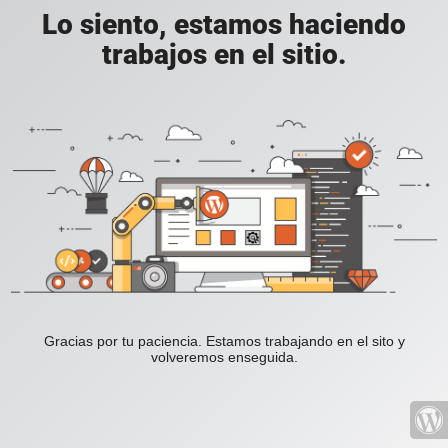
Lo siento, estamos haciendo
trabajos en el sitio.
Gracias por tu paciencia. Estamos trabajando en el sito y
volveremos enseguida.